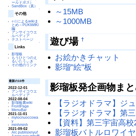
ールドボス）
SandBox（真）
～15MB
↑
その他
～1000MB
○☆によるwikiま
とめ～PUKIWIKI
編
アンサイコウエ
ルペディア
†
遊び場
テストページ
↑
Links
影瑠板
お絵かきチャット
もうひとつのえ
るいたうぃき
影瑠"絵"板
その他のリンク
最新の10件
影瑠板発企画物ま
2022-12-01
アンサイコウエ
ルペディア
2022-08-04
【ラジオドラマ】ジュ
影瑠板裏wiki
FrontPage
MenuBar
【ラジオドラマ】第三
2021-11-01
mylocnuoccowa
【資料】第三宇宙高校
y
minhminh
2021-09-02
影瑠板バトルロワイヤ
Arc publisixnyuf
A new way mhvftj