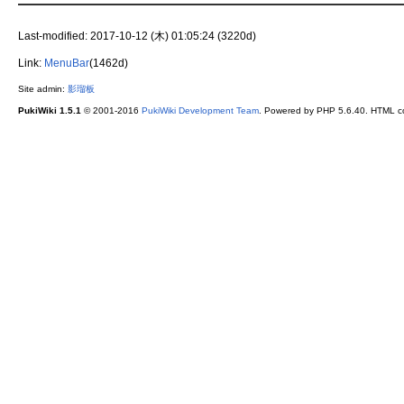
Last-modified: 2017-10-12 (木) 01:05:24 (3220d)
Link:
MenuBar
(1462d)
Site admin:
影瑠板
PukiWiki 1.5.1
© 2001-2016
PukiWiki Development Team
. Powered by PHP 5.6.40. HTML co