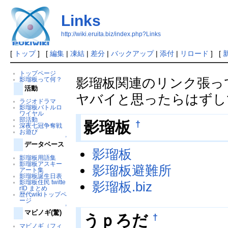
Links
http://wiki.eruita.biz/index.php?Links
[
トップ
] [
編集
|
凍結
|
差分
|
バックアップ
|
添付
|
リロード
] [
トップページ
影瑠板関連のリンク張っ
影瑠板って何？
活動
ヤバイと思ったらはずし
ラジオドラマ
影瑠板バトルロ
ワイヤル
部活動
†
影瑠板
深夜七冠争奪戦
お遊び
↑
データベース
影瑠板
影瑠板用語集
影瑠板アスキー
影瑠板避難所
アート集
影瑠板誕生日表
影瑠板住民 twitte
影瑠板.biz
rID まとめ
歴代wikiトップペ
ージ
↑
マビノギ(驚)
†
うｐろだ
マビノギ（フィ