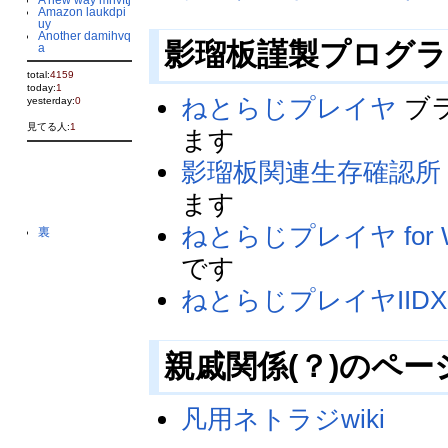
Amazon laukdpi
uy
Another damihvq
影瑠板謹製プログ
a
total:
4159
today:
1
ねとらじプレイヤ
ブ
yesterday:
0
見てる人:
1
ます
影瑠板関連生存確認所
ます
ねとらじプレイヤ for W
裏
です
ねとらじプレイヤIIDX
親戚関係(？)のペー
凡用ネトラジwiki